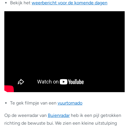
Bekijk het
weerbericht voor de komende dagen
Te gek filmpje van een
vuurtornado
Op de weerradar van
Buienradar
heb ik een pijl getrokken
richting de bewuste bui. We zien een kleine uitstulping