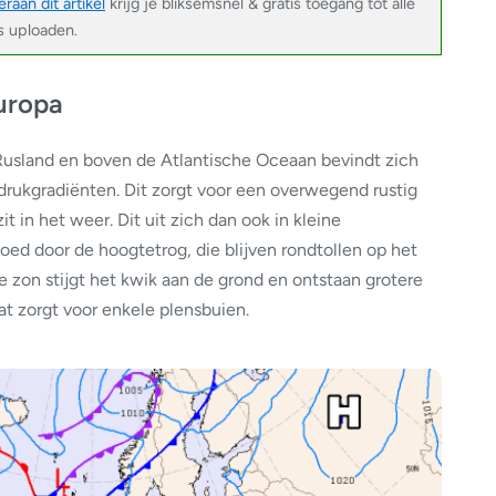
raan dit artikel
krijg je bliksemsnel & gratis toegang tot alle
’s uploaden.
uropa
usland en boven de Atlantische Oceaan bevindt zich
rukgradiënten. Dit zorgt voor een overwegend rustig
it in het weer. Dit uit zich dan ook in kleine
ed door de hoogtetrog, die blijven rondtollen op het
 zon stijgt het kwik aan de grond en ontstaan grotere
at zorgt voor enkele plensbuien.