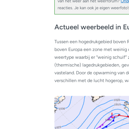
van het weer aan het weerforum?
Onde
reacties. Je kan ook je eigen weerfoto
Actueel weerbeeld in E
Tussen een hogedrukgebied boven R
boven Europa een zone met weinig d
weertype waarbij er “weinig schuif” z
(thermische) lagedrukgebieden, gevo
vasteland. Door de opwarming van de
verschillen met de lucht hogerop, w