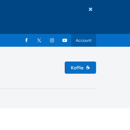
Account
Koffie
☕