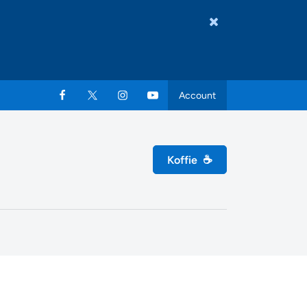
Account
Koffie
☕