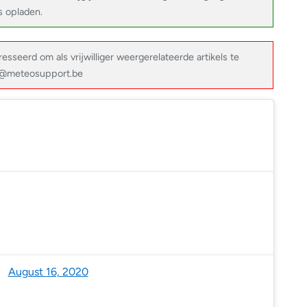
s opladen.
resseerd om als vrijwilliger weergerelateerde artikels te
fo@meteosupport.be
Benelux (@NoodweerBenelux)
August 16, 2020