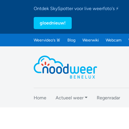
Ontdek SkySpotter voor live weerfoto's ⚡
gloednieuw!
Weervideo’s 🚨
Blog
Weerwiki
Webcam
Home
Actueel weer
Regenradar