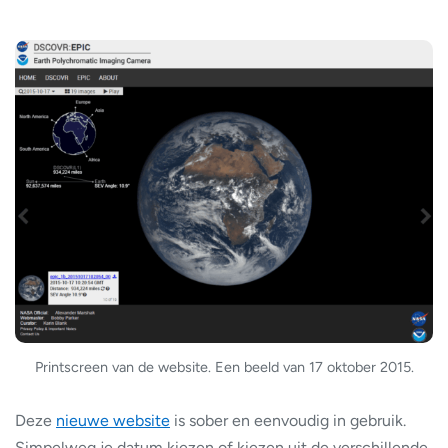
Printscreen van de website. Een beeld van 17 oktober 2015.
Deze
nieuwe website
is sober en eenvoudig in gebruik.
Simpelweg je datum kiezen of kiezen uit de verschillende