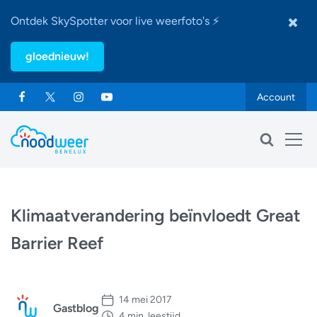
Ontdek SkySpotter voor live weerfoto's ⚡
gloednieuw!
Account
Klimaatverandering beïnvloedt Great
Barrier Reef
14 mei 2017
Gastblog
4 min. leestijd