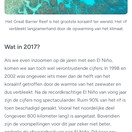
Het Great Barrier Reef is het grootste koraalrif ter wereld. Het rif
verbleekt langzamerhand door de opwarming van het klimaat.
Wat in 2017?
Als we even inzoomen op de jaren met een El Niño,
komen we aan toch wel verontrustende cijfers. In 1998 en
2002 was ongeveer iets meer dan de helft van het
koraalrif getroffen door de warmte van het zeewater en
dus verbleekt. Na de recordkrachtige El Niño van vorig jaar
zijn de cijfers nog spectaculairder. Ruim 90% van het rif is
toen beschadigd geraakt. Vooral het noordelijke deel
(ongeveer 800 kilometer lang) is aangetast. Bovendien
zijn de voorspellingen voor dit jaar zeker niet beter,
ondanks de afwezigheid van een El Niño. Dit keer zou