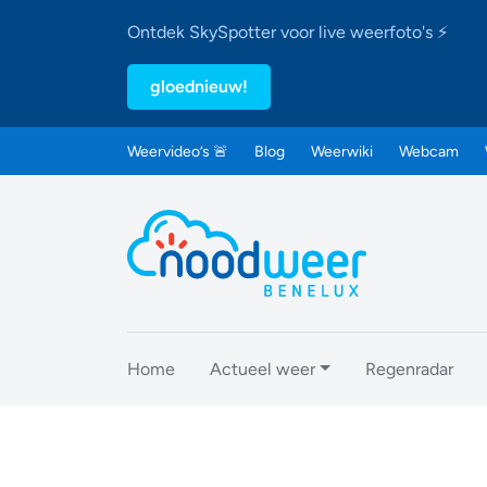
Ontdek SkySpotter voor live weerfoto's ⚡
gloednieuw!
Weervideo’s 🚨
Blog
Weerwiki
Webcam
Home
Actueel weer
Regenradar