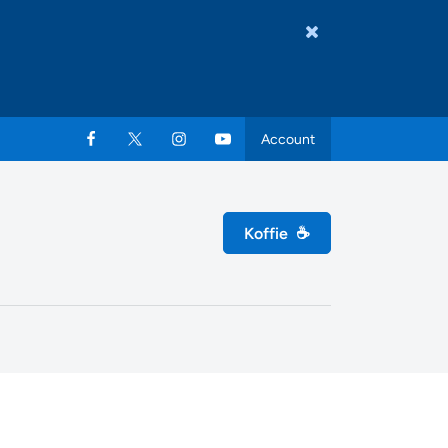
Account
Koffie
☕