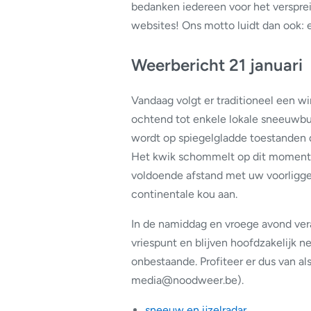
bedanken iedereen voor het versprei
websites! Ons motto luidt dan ook: 
Weerbericht 21 januari
Vandaag volgt er traditioneel een w
ochtend tot enkele lokale sneeuwbui
wordt op spiegelgladde toestanden 
Het kwik schommelt op dit moment r
voldoende afstand met uw voorligger
continentale kou aan.
In de namiddag en vroege avond ver
vriespunt en blijven hoofdzakelijk neg
onbestaande. Profiteer er dus van al
media@noodweer.be).
sneeuw en ijzelradar