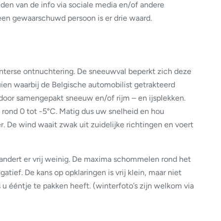
den van de info via sociale media en/of andere
een gewaarschuwd persoon is er drie waard.
interse ontnuchtering. De sneeuwval beperkt zich deze
en waarbij de Belgische automobilist getrakteerd
door samengepakt sneeuw en/of rijm – en ijsplekken.
ond 0 tot -5°C. Matig dus uw snelheid en hou
. De wind waait zwak uit zuidelijke richtingen en voert
andert er vrij weinig. De maxima schommelen rond het
atief. De kans op opklaringen is vrij klein, maar niet
s u ééntje te pakken heeft. (winterfoto’s zijn welkom via