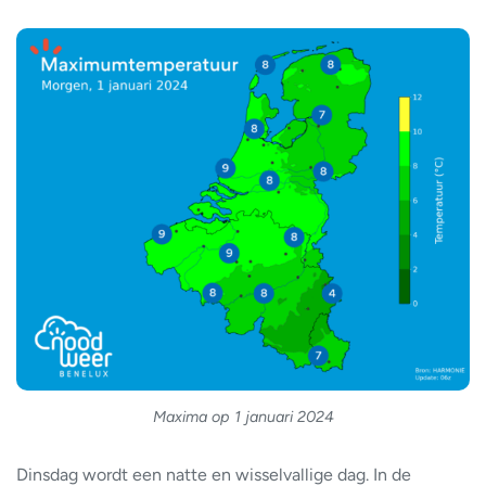
Maxima op 1 januari 2024
Dinsdag wordt een natte en wisselvallige dag. In de