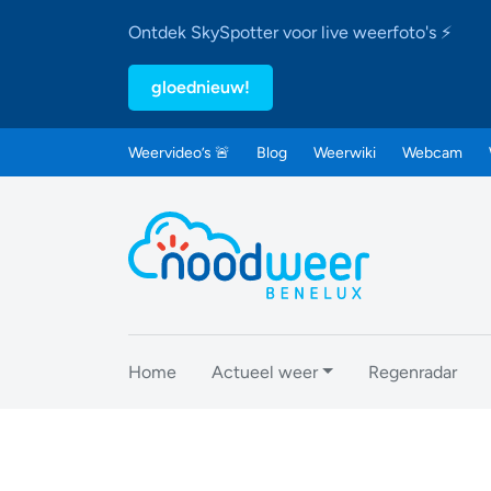
Ontdek SkySpotter voor live weerfoto's ⚡
gloednieuw!
Weervideo’s 🚨
Blog
Weerwiki
Webcam
Home
Actueel weer
Regenradar