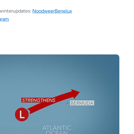
 winterupdates:
NoodweerBenelux
gram