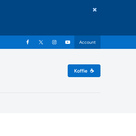
Account
Koffie
☕