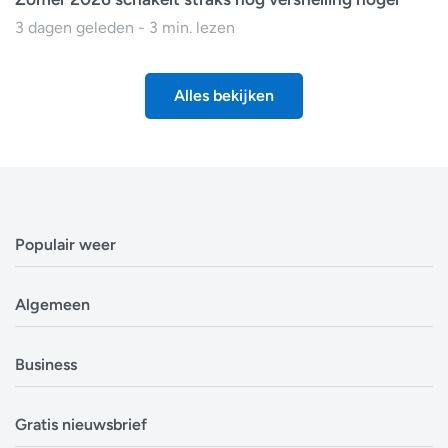
3 dagen geleden - 3 min. lezen
Alles bekijken
Populair weer
Weerbericht Antwerpen
Algemeen
Weerbericht Brussel
Weerbericht Amsterdam
Veelgestelde vragen
Business
Weerbericht Eindhoven
Privacyverklaring
Weerbericht Luxemburg
Cookiebeleid
Evenementen
Alle locaties in België
Gratis nieuwsbrief
Disclaimer
Overheden