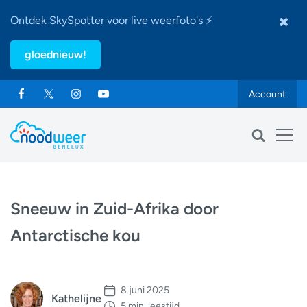
Ontdek SkySpotter voor live weerfoto's ⚡
gloednieuw!
Account
Sneeuw in Zuid-Afrika door
Antarctische kou
8 juni 2025
Kathelijne
5 min. leestijd