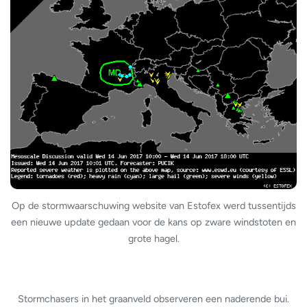
Op de stormwaarschuwing website van Estofex werd tussentijds
een nieuwe update gedaan voor de kans op zware windstoten en
grote hagel.
Stormchasers in het graanveld observeren een naderende bui.