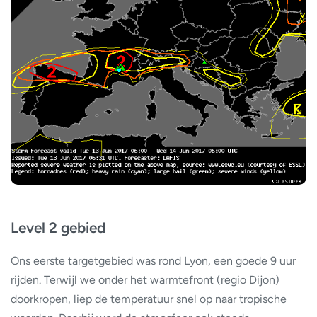
Level 2 gebied
Ons eerste targetgebied was rond Lyon, een goede 9 uur
rijden. Terwijl we onder het warmtefront (regio Dijon)
doorkropen, liep de temperatuur snel op naar tropische