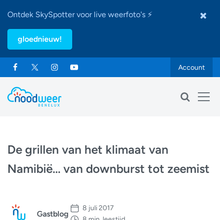
Ontdek SkySpotter voor live weerfoto's ⚡
gloednieuw!
Account
De grillen van het klimaat van
Namibië… van downburst tot zeemist
8 juli 2017
Gastblog
8 min. leestijd