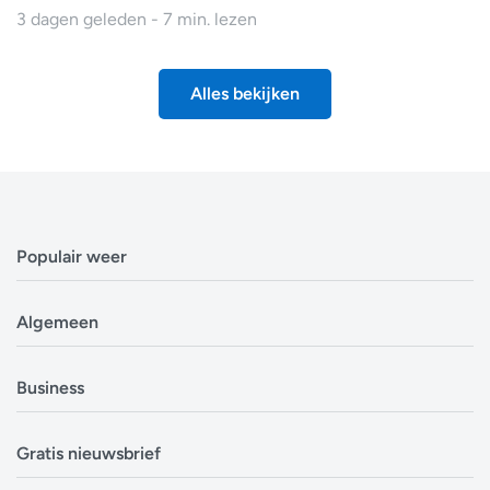
3 dagen geleden - 7 min. lezen
Alles bekijken
Populair weer
Weerbericht Antwerpen
Algemeen
Weerbericht Brussel
Weerbericht Amsterdam
Veelgestelde vragen
Business
Weerbericht Eindhoven
Privacyverklaring
Weerbericht Luxemburg
Cookiebeleid
Evenementen
Alle locaties in België
Gratis nieuwsbrief
Disclaimer
Overheden
Alle locaties in Nederland
Over ons