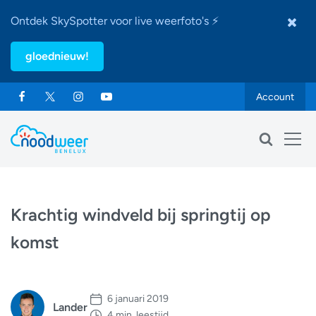
Ontdek SkySpotter voor live weerfoto's ⚡
gloednieuw!
Account
Krachtig windveld bij springtij op
komst
6 januari 2019
Lander
4 min. leestijd