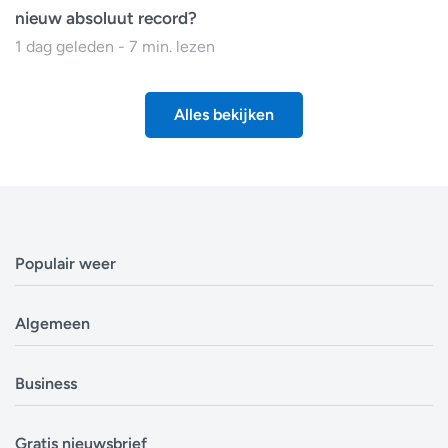
nieuw absoluut record?
1 dag geleden - 7 min. lezen
Alles bekijken
Populair weer
Weerbericht Antwerpen
Algemeen
Weerbericht Brussel
Weerbericht Amsterdam
Veelgestelde vragen
Business
Weerbericht Eindhoven
Privacyverklaring
Weerbericht Luxemburg
Cookiebeleid
Evenementen
Alle locaties in België
Gratis nieuwsbrief