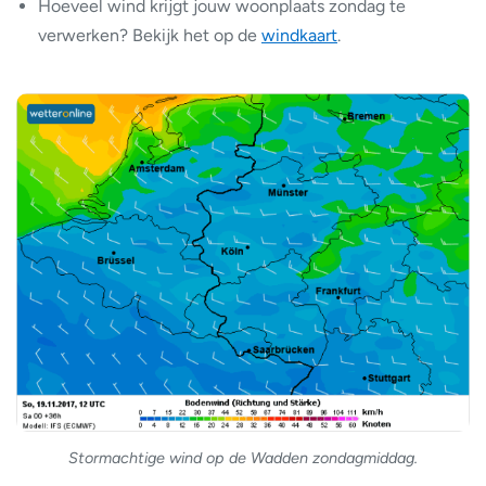
Hoeveel wind krijgt jouw woonplaats zondag te
verwerken? Bekijk het op de
windkaart
.
Stormachtige wind op de Wadden zondagmiddag.