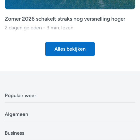
Zomer 2026 schakelt straks nog versnelling hoger
2 dagen geleden - 3 min. lezen
Alles bekijken
Populair weer
Weerbericht Antwerpen
Algemeen
Weerbericht Brussel
Weerbericht Amsterdam
Veelgestelde vragen
Business
Weerbericht Eindhoven
Privacyverklaring