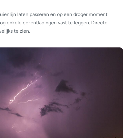
buienlijn laten passeren en op een droger moment
nog enkele cc-ontladingen vast te leggen. Directe
lijks te zien.