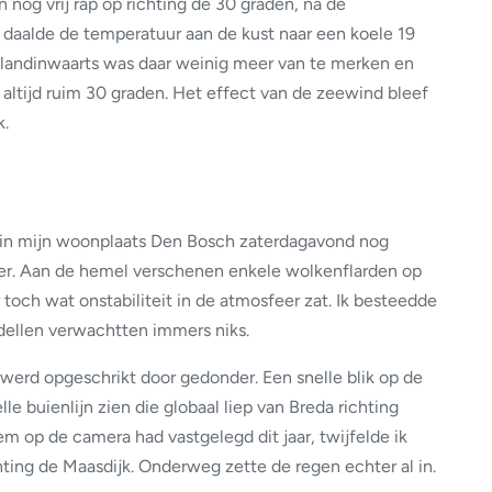
 nog vrij rap op richting de 30 graden, na de
 daalde de temperatuur aan de kust naar een koele 19
s landinwaarts was daar weinig meer van te merken en
altijd ruim 30 graden. Het effect van de zeewind bleef
k.
k in mijn woonplaats Den Bosch zaterdagavond nog
er. Aan de hemel verschenen enkele wolkenflarden op
toch wat onstabiliteit in de atmosfeer zat. Ik besteedde
dellen verwachtten immers niks.
 werd opgeschrikt door gedonder. Een snelle blik op de
lle buienlijn zien die globaal liep van Breda richting
m op de camera had vastgelegd dit jaar, twijfelde ik
ing de Maasdijk. Onderweg zette de regen echter al in.