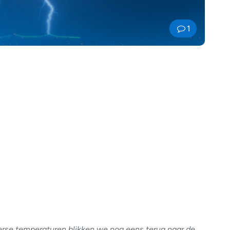
1
se temperaturen blikken we nog eens terug naar de