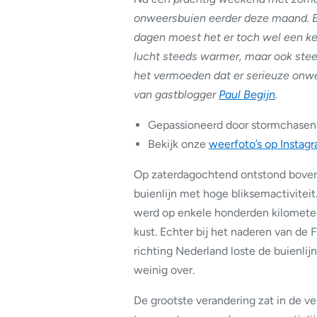
onweersbuien eerder deze maand. E
dagen moest het er toch wel een ke
lucht steeds warmer, maar ook ste
het
vermoeden
dat er serieuze onwe
van
gastblogger
Paul Begijn
.
Gepassioneerd door stormchasen
Bekijk onze
weerfoto’s op Instag
Op zaterdagochtend ontstond boven
buienlijn met hoge bliksemactivitei
werd op enkele honderden kilometer
kust. Echter bij het naderen van de 
richting Nederland loste de buienli
weinig over.
De grootste verandering zat in de v