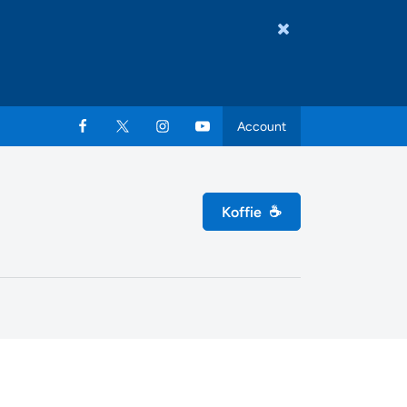
Account
Koffie
☕