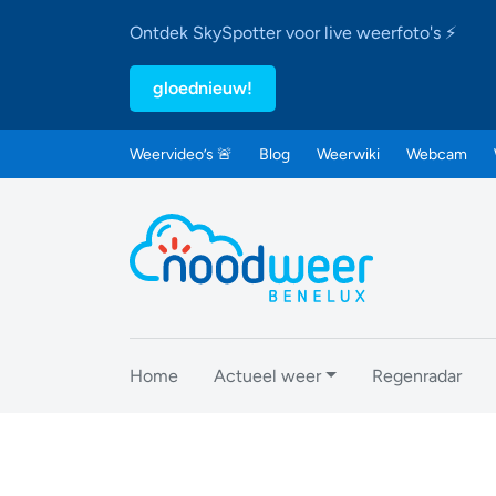
Ontdek SkySpotter voor live weerfoto's ⚡
gloednieuw!
Weervideo’s 🚨
Blog
Weerwiki
Webcam
Home
Actueel weer
Regenradar