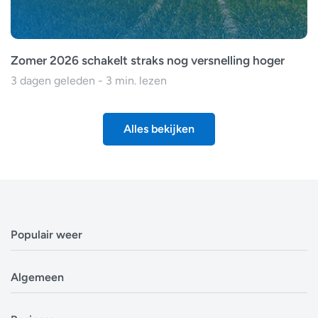
Zomer 2026 schakelt straks nog versnelling hoger
3 dagen geleden - 3 min. lezen
Alles bekijken
Populair weer
Weerbericht Antwerpen
Algemeen
Weerbericht Brussel
Weerbericht Amsterdam
Veelgestelde vragen