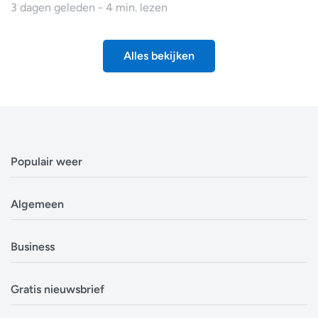
3 dagen geleden - 4 min. lezen
Alles bekijken
Populair weer
Weerbericht Antwerpen
Algemeen
Weerbericht Brussel
Weerbericht Amsterdam
Veelgestelde vragen
Business
Weerbericht Eindhoven
Privacyverklaring
Weerbericht Luxemburg
Cookiebeleid
Evenementen
Alle locaties in België
Gratis nieuwsbrief
Disclaimer
Overheden
Alle locaties in Nederland
Over ons
Bouwsector