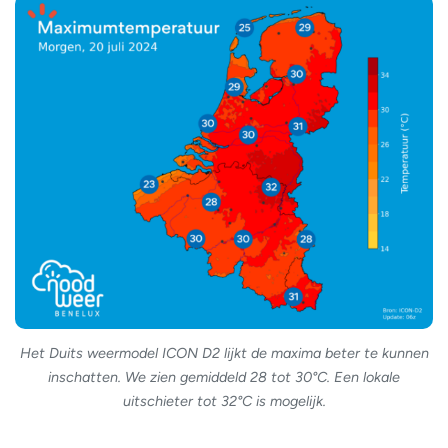
Het Duits weermodel ICON D2 lijkt de maxima beter te kunnen
inschatten. We zien gemiddeld 28 tot 30°C. Een lokale
uitschieter tot 32°C is mogelijk.