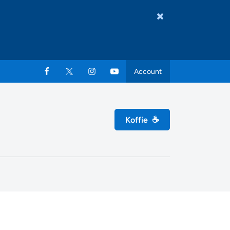
Account
Koffie
☕