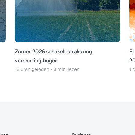
Zomer 2026 schakelt straks nog
El
versnelling hoger
20
13 uren geleden - 3 min. lezen
1 