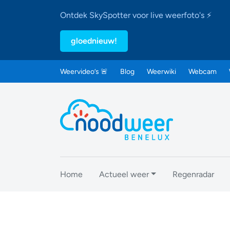
Ontdek SkySpotter voor live weerfoto's ⚡
gloednieuw!
Weervideo’s 🚨
Blog
Weerwiki
Webcam
Home
Actueel weer
Regenradar