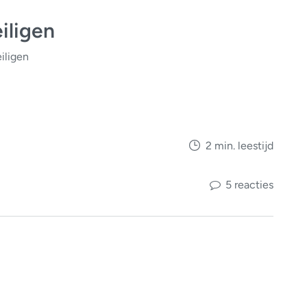
iligen
iligen
2 min. leestijd
5 reacties