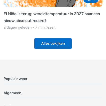
El Niño is terug: wereldtemperatuur in 2027 naar een
nieuw absoluut record?
2 dagen geleden - 7 min. lezen
Alles bekijken
Populair weer
Weerbericht Antwerpen
Algemeen
Weerbericht Brussel
Weerbericht Amsterdam
Veelgestelde vragen