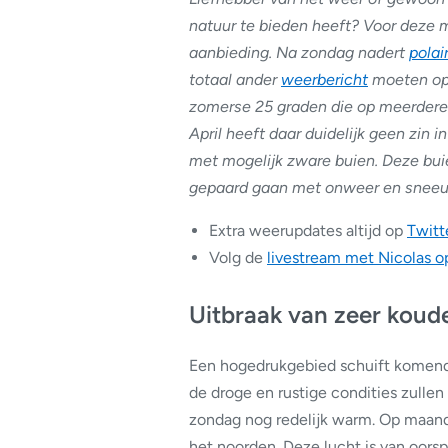
natuur te bieden heeft? Voor deze
aanbieding. Na zondag nadert
polai
totaal ander
weerbericht
moeten ops
zomerse 25 graden die op meerdere 
April heeft daar duidelijk geen zin i
met mogelijk zware buien. Deze bu
gepaard gaan met onweer en snee
Extra weerupdates altijd op
Twitt
Volg de
livestream met Nicolas op
Uitbraak van zeer koud
Een hogedrukgebied schuift komend
de droge en rustige condities zullen
zondag nog redelijk warm. Op maanda
het noorden. Deze lucht is van oorsp