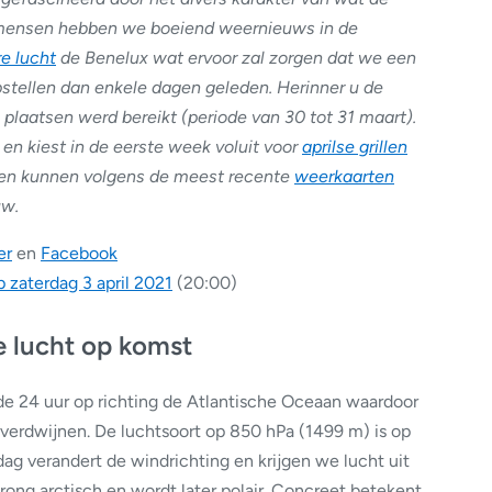
 mensen hebben we boeiend weernieuws in de
re lucht
de Benelux wat ervoor zal zorgen dat we een
tellen dan enkele dagen geleden. Herinner u de
plaatsen werd bereikt (periode van 30 tot 31 maart).
n en kiest in de eerste week voluit voor
aprilse grillen
ien kunnen volgens de meest recente
weerkaarten
uw.
er
en
Facebook
 zaterdag 3 april 2021
(20:00)
e lucht op komst
e 24 uur op richting de Atlantische Oceaan waardoor
 verdwijnen. De luchtsoort op 850 hPa (1499 m) is op
g verandert de windrichting en krijgen we lucht uit
rong arctisch en wordt later polair. Concreet betekent