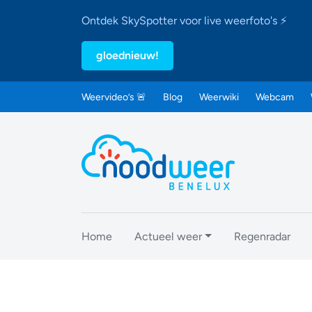
Ontdek SkySpotter voor live weerfoto's ⚡
gloednieuw!
Weervideo’s 🚨
Blog
Weerwiki
Webcam
Home
Actueel weer
Regenradar