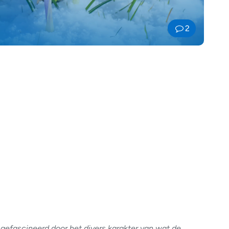
2
gefascineerd door het divers karakter van wat de