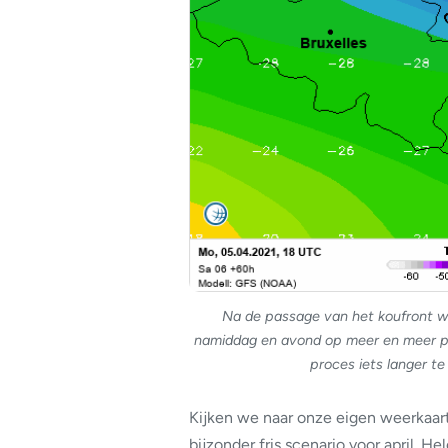
Na de passage van het koufront wo
namiddag en avond op meer en meer plaa
proces iets langer t
Kijken we naar onze eigen weerkaar
bijzonder fris scenario voor april. He