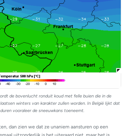
rdt de bovenlucht ronduit koud met felle buien die in de
tsen winters van karakter zullen worden. In België lijkt dat
e duren vooraleer de sneeuwkans toeneemt.
ten, dan zien we dat ze unaniem aansturen op een
lemaal uitzonderlijk is het uiteraard niet, maar het is