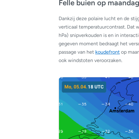
Felle buien op maanda
Dankzij deze polaire lucht en de sti
verticaal temperatuurcontrast. Dat
hPa) snipverkouden is en in interac
gegeven moment bedraagt het versch
passage van het
koudefront
op maand
ook windstoten veroorzaken.