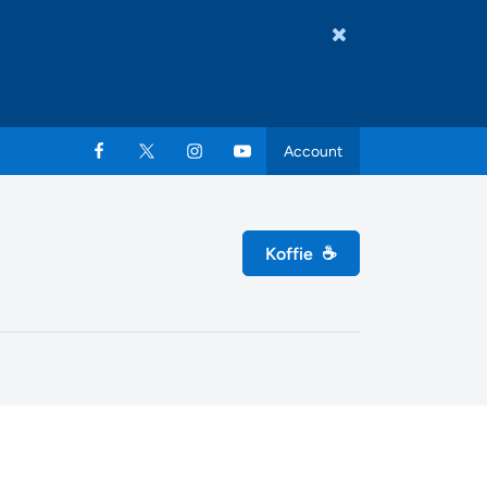
Account
Koffie
☕