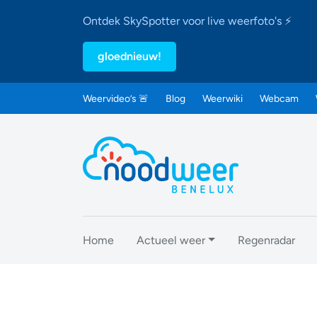
Ontdek SkySpotter voor live weerfoto's ⚡
gloednieuw!
Weervideo’s 🚨
Blog
Weerwiki
Webcam
Home
Actueel weer
Regenradar