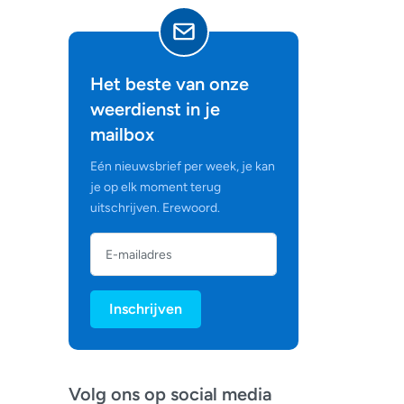
Het beste van onze
weerdienst in je
mailbox
Eén nieuwsbrief per week, je kan
je op elk moment terug
uitschrijven. Erewoord.
Inschrijven
Volg ons op social media