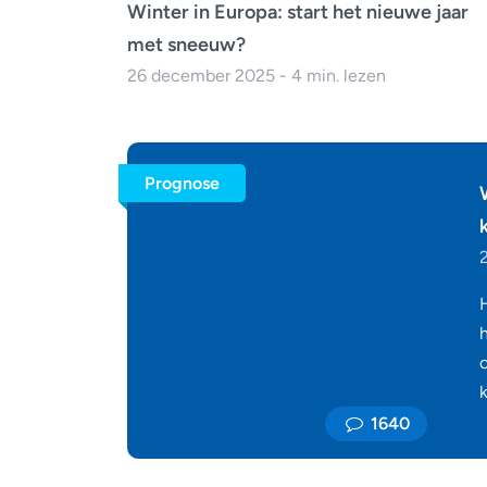
Winter in Europa: start het nieuwe jaar
met sneeuw?
26 december 2025 - 4 min. lezen
Prognose
h
1640