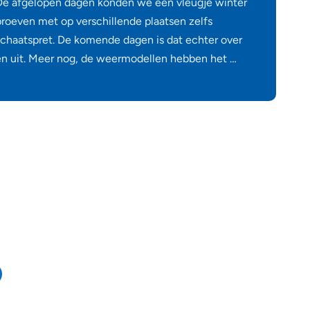
De afgelopen dagen konden we een vleugje winter
proeven met op verschillende plaatsen zelfs
schaatspret. De komende dagen is dat echter over
en uit. Meer nog, de weermodellen hebben het …