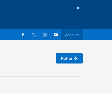
Account
Koffie
☕