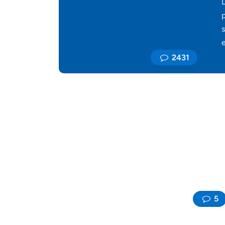
2431
5