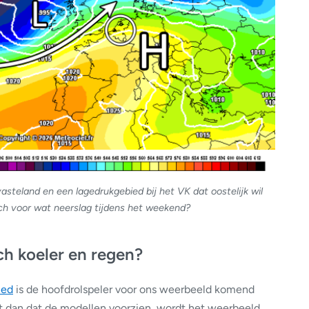
steland en een lagedrukgebied bij het VK dat oostelijk wil
och voor wat neerslag tijdens het weekend?
ch koeler en regen?
ied
is de hoofdrolspeler voor ons weerbeeld komend
kt dan dat de modellen voorzien, wordt het weerbeeld