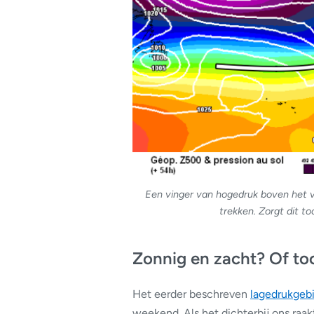
Een vinger van hogedruk boven het va
trekken. Zorgt dit t
Zonnig en zacht? Of to
Het eerder beschreven
lagedrukgeb
weekend. Als het dichterbij ons raa