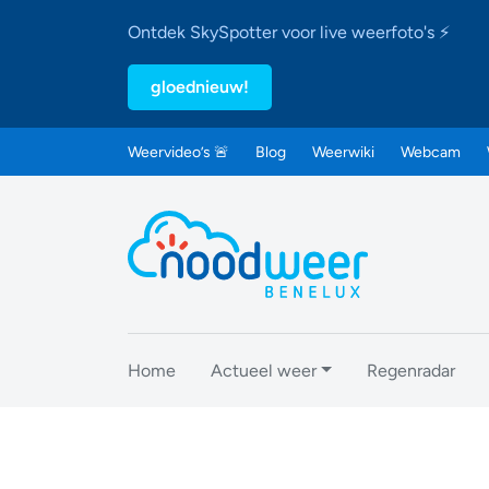
Ontdek SkySpotter voor live weerfoto's ⚡
gloednieuw!
Weervideo’s 🚨
Blog
Weerwiki
Webcam
Home
Actueel weer
Regenradar