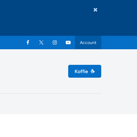
Account
Koffie
☕