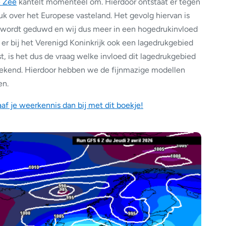
e Zee
kantelt momenteel om. Hierdoor ontstaat er tegen
 over het Europese vasteland. Het gevolg hiervan is
er wordt geduwd en wij dus meer in een hogedrukinvloed
 er bij het Verenigd Koninkrijk ook een lagedrukgebied
tst, is het dus de vraag welke invloed dit lagedrukgebied
eekend. Hierdoor hebben we de fijnmazige modellen
en.
af je weerkennis dan bij met dit boekje!