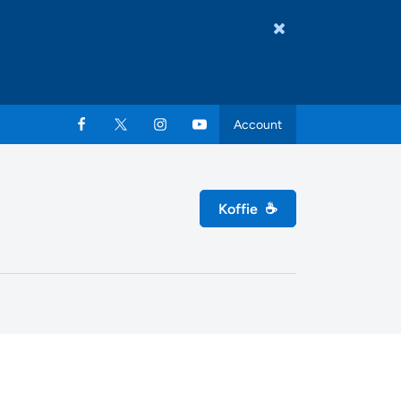
Account
Koffie
☕