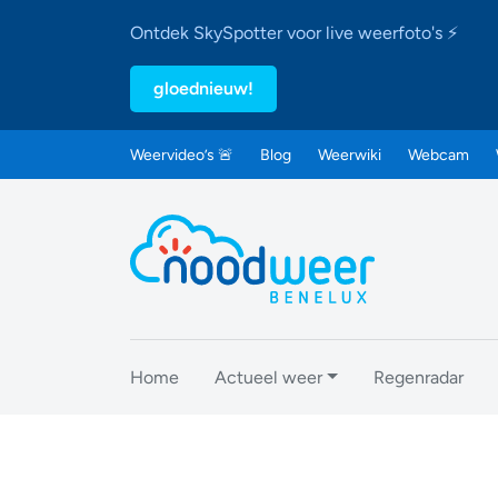
Ontdek SkySpotter voor live weerfoto's ⚡
gloednieuw!
Weervideo’s 🚨
Blog
Weerwiki
Webcam
Home
Actueel weer
Regenradar