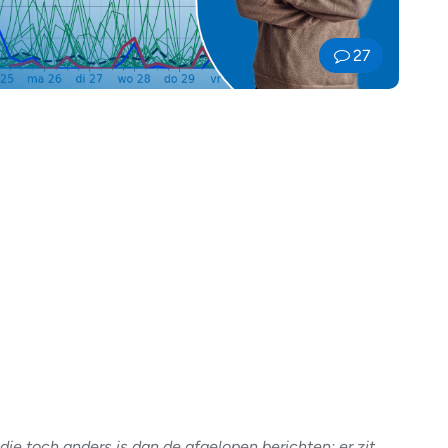
27
e toch anders is dan de afgelopen berichten: er zit