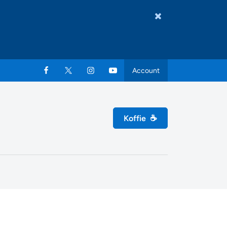
Account
Koffie
☕