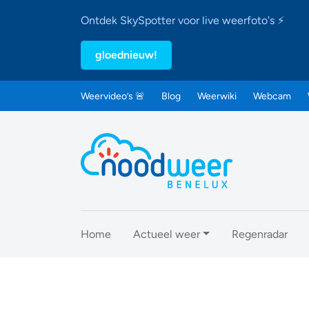
Ontdek SkySpotter voor live weerfoto's ⚡
gloednieuw!
Weervideo’s 🚨
Blog
Weerwiki
Webcam
Home
Actueel weer
Regenradar