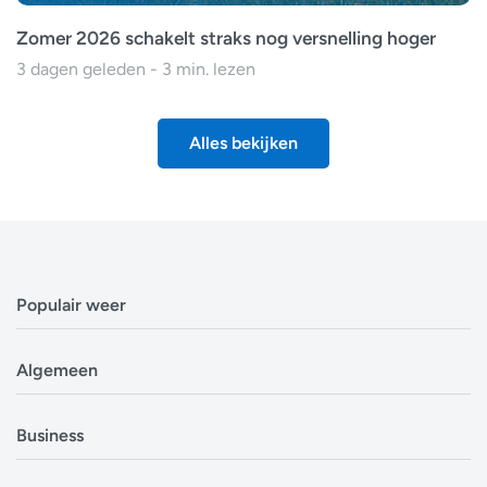
Zomer 2026 schakelt straks nog versnelling hoger
3 dagen geleden - 3 min. lezen
Alles bekijken
Populair weer
Weerbericht Antwerpen
Algemeen
Weerbericht Brussel
Weerbericht Amsterdam
Veelgestelde vragen
Business
Weerbericht Eindhoven
Privacyverklaring
Weerbericht Luxemburg
Cookiebeleid
Evenementen