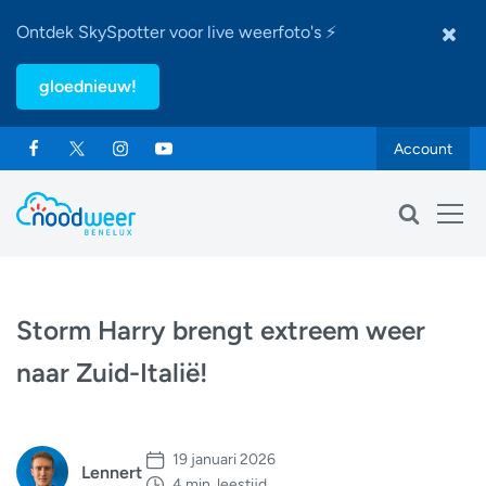
Ontdek SkySpotter voor live weerfoto's ⚡
gloednieuw!
Account
Storm Harry brengt extreem weer
naar Zuid-Italië!
19 januari 2026
Lennert
4 min. leestijd