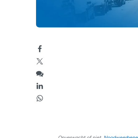
Onverwacht of niet,
Noodweerbenelu