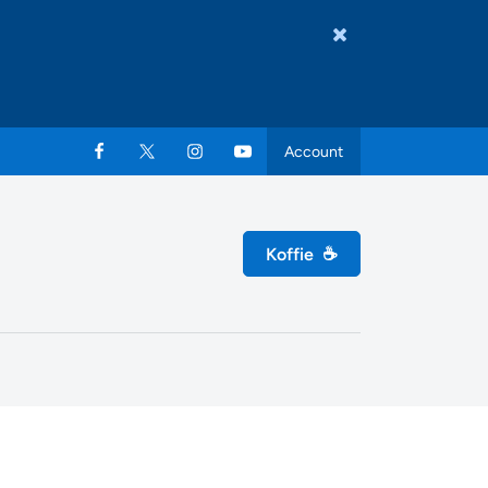
Account
Koffie
☕