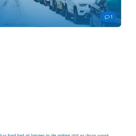
1
x had het al langer in de gaten
dat er deze week