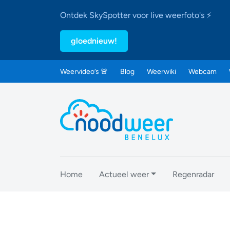
Ontdek SkySpotter voor live weerfoto's ⚡
gloednieuw!
Weervideo’s 🚨
Blog
Weerwiki
Webcam
Home
Actueel weer
Regenradar