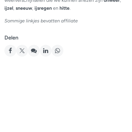
weerverschijnselen die we kunnen aflezen zijn
onweer
,
ijzel
,
sneeuw
,
ijsregen
en
hitte
.
Sommige linkjes bevatten affiliate
Delen