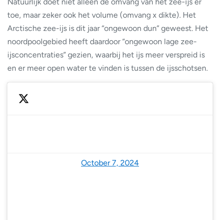
Natuurlijk doet niet alleen de omvang van het zee-ijs er
toe, maar zeker ook het volume (omvang x dikte). Het
Arctische zee-ijs is dit jaar “ongewoon dun” geweest. Het
noordpoolgebied heeft daardoor “ongewoon lage zee-
ijsconcentraties” gezien, waarbij het ijs meer verspreid is
en er meer open water te vinden is tussen de ijsschotsen.
— National Snow and Ice Data Center (@NSIDC)
October 7, 2024