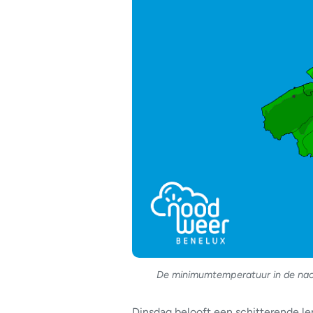
De minimumtemperatuur in de nach
Dinsdag belooft een schitterende le