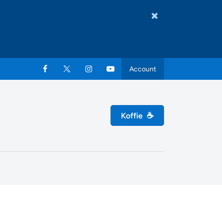
Account
Koffie
☕