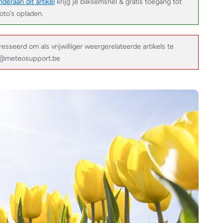
deraan dit artikel
krijg je bliksemsnel & gratis toegang tot
foto’s opladen.
resseerd om als vrijwilliger weergerelateerde artikels te
fo@meteosupport.be