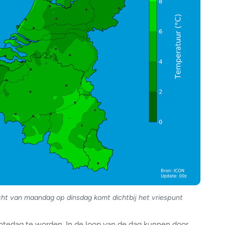
t van maandag op dinsdag komt dichtbij het vriespunt
ntedag te worden. In de loop van de dag kunnen door