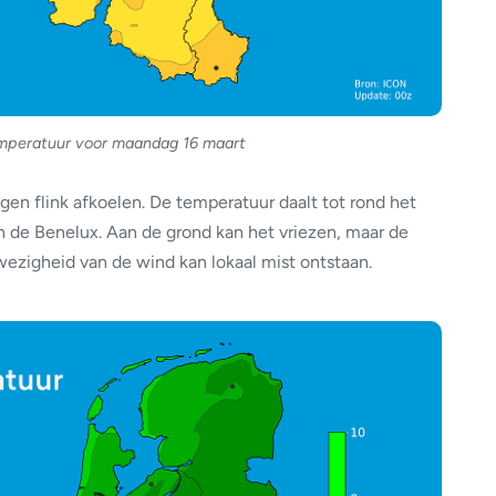
peratuur voor maandag 16 maart
en flink afkoelen. De temperatuur daalt tot rond het
in de Benelux. Aan de grond kan het vriezen, maar de
fwezigheid van de wind kan lokaal mist ontstaan.