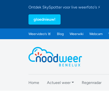
Ontdek SkySpotter voor live weerfoto's ⚡
gloednieuw!
Weervideo’s 🚨
Blog
Weerwiki
Webcam
Home
Actueel weer
Regenradar