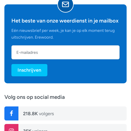
Wereldweer
Klimaat
Het beste van onze weerdienst in je mailbox
Natuurkunde
Eén nieuwsbrief per week, je kan je op elk moment terug
Onweersverwachting
uitschrijven. Erewoord.
Ruimte
Weerwiki
Inschrijven
Volg ons op social media
218.8K
volgers