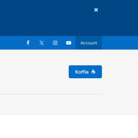
Account
Koffie
☕