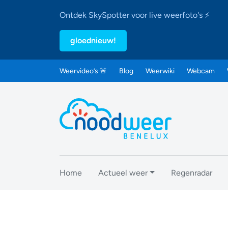
Ontdek SkySpotter voor live weerfoto's ⚡
gloednieuw!
Weervideo’s 🚨
Blog
Weerwiki
Webcam
Home
Actueel weer
Regenradar