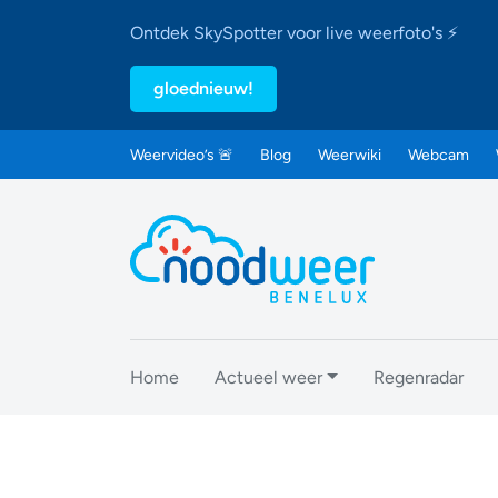
Ontdek SkySpotter voor live weerfoto's ⚡
gloednieuw!
Weervideo’s 🚨
Blog
Weerwiki
Webcam
Home
Actueel weer
Regenradar