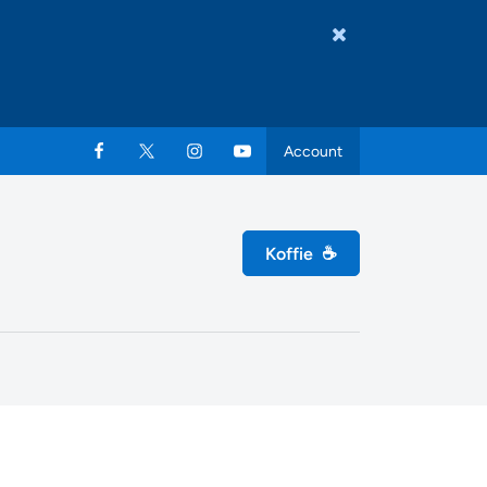
Account
Koffie
☕