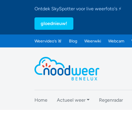
Ontdek SkySpotter voor live weerfoto's ⚡
gloednieuw!
Weervideo’s 🚨
Blog
Weerwiki
Webcam
Home
Actueel weer
Regenradar