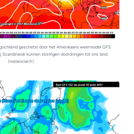
dagochtend geschetst door het Amerikaans weermodel GFS.
 Scandinavië kunnen storingen doordringen tot ons land.
(meteociel.fr)