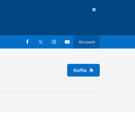
Account
Koffie
☕