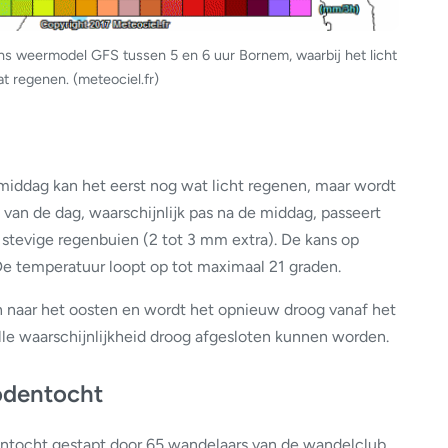
ens weermodel GFS tussen 5 en 6 uur Bornem, waarbij het licht
at regenen. (meteociel.fr)
middag kan het eerst nog wat licht regenen, maar wordt
p van de dag, waarschijnlijk pas na de middag, passeert
 stevige regenbuien (2 tot 3 mm extra). De kans op
 De temperatuur loopt op tot maximaal 21 graden.
 naar het oosten en wordt het opnieuw droog vanaf het
lle waarschijnlijkheid droog afgesloten kunnen worden.
odentocht
entocht gestapt door 65 wandelaars van de wandelclub