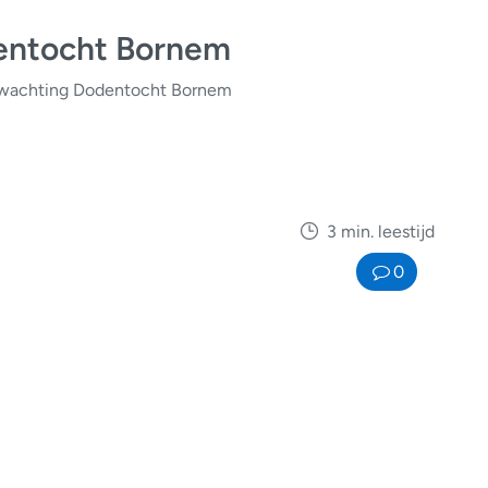
entocht Bornem
wachting Dodentocht Bornem
3 min. leestijd
0