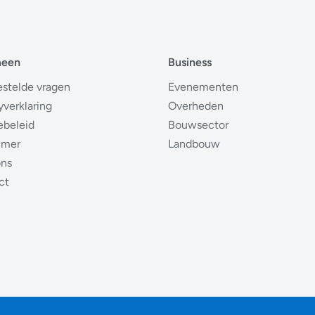
meen
Business
estelde vragen
Evenementen
yverklaring
Overheden
ebeleid
Bouwsector
imer
Landbouw
ons
ct