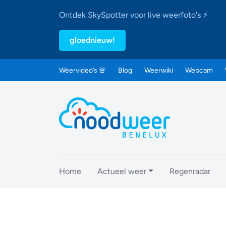
Ontdek SkySpotter voor live weerfoto's ⚡
gloednieuw!
Weervideo’s 🚨
Blog
Weerwiki
Webcam
Home
Actueel weer
Regenradar