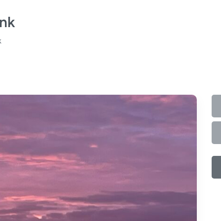
onk
k