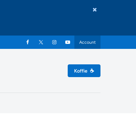
Account
Koffie
☕