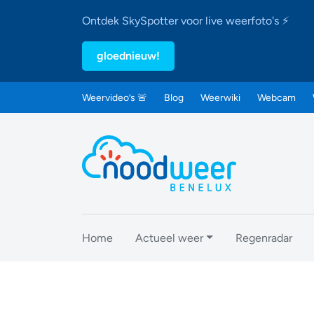
Ontdek SkySpotter voor live weerfoto's ⚡
gloednieuw!
Weervideo’s 🚨
Blog
Weerwiki
Webcam
Home
Actueel weer
Regenradar