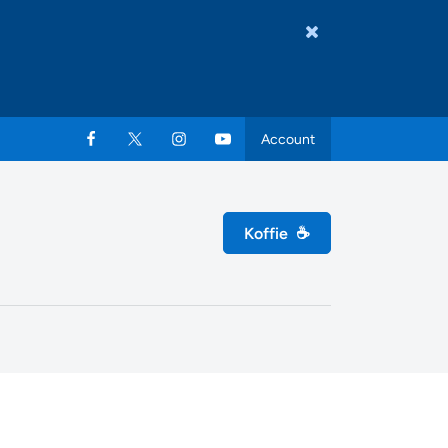
Account
Koffie
☕