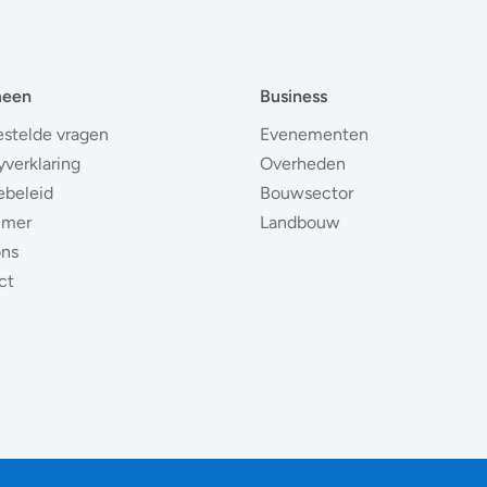
meen
Business
estelde vragen
Evenementen
yverklaring
Overheden
ebeleid
Bouwsector
imer
Landbouw
ons
ct