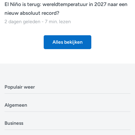
El Niño is terug: wereldtemperatuur in 2027 naar een
nieuw absoluut record?
2 dagen geleden - 7 min. lezen
Alles bekijken
Populair weer
Weerbericht Antwerpen
Algemeen
Weerbericht Brussel
Weerbericht Amsterdam
Veelgestelde vragen
Business
Weerbericht Eindhoven
Privacyverklaring
Weerbericht Luxemburg
Cookiebeleid