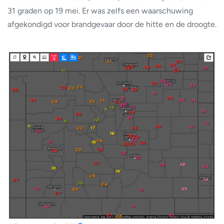
31 graden op 19 mei. Er was zelfs een waarschuwing
afgekondigd voor brandgevaar door de hitte en de droogte.