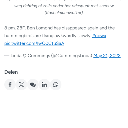
weg richting of zelfs onder het vriespunt met sneeuw
(Kachelmannwetter).
8 pm. 28F. Ben Lomond has disappeared again and the
hummingbirds are flying awkwardly slowly.
#cowx
pic.twitter.com/IwO0CtuSaA
— Linda ⌬ Cummings (@CummingsLinda)
May 21, 2022
Delen