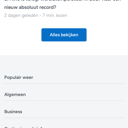
nieuw absoluut record?
2 dagen geleden - 7 min. lezen
Alles bekijken
Populair weer
Weerbericht Antwerpen
Algemeen
Weerbericht Brussel
Weerbericht Amsterdam
Veelgestelde vragen
Business
Weerbericht Eindhoven
Privacyverklaring
Weerbericht Luxemburg
Cookiebeleid
Evenementen