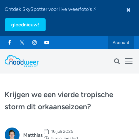
Ontdek SkySpotter voor live weerfoto's ⚡
gloednieuw!
Account
Krijgen we een vierde tropische
storm dit orkaanseizoen?
16 juli 2025
Matthias
5 min. leestijd