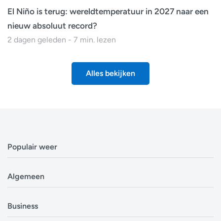
El Niño is terug: wereldtemperatuur in 2027 naar een
nieuw absoluut record?
2 dagen geleden - 7 min. lezen
Alles bekijken
Populair weer
Weerbericht Antwerpen
Algemeen
Weerbericht Brussel
Weerbericht Amsterdam
Veelgestelde vragen
Business
Weerbericht Eindhoven
Privacyverklaring