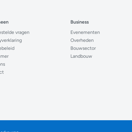
meen
Business
estelde vragen
Evenementen
yverklaring
Overheden
ebeleid
Bouwsector
imer
Landbouw
ons
ct