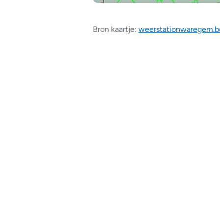
Bron kaartje:
weerstationwaregem.b