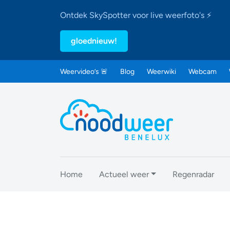
Ontdek SkySpotter voor live weerfoto's ⚡
gloednieuw!
Weervideo’s 🚨
Blog
Weerwiki
Webcam
Home
Actueel weer
Regenradar