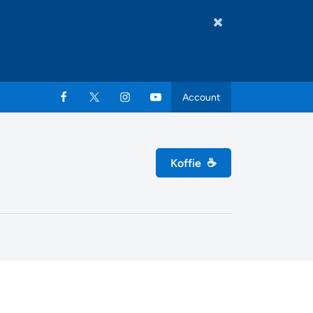
Account
Koffie
☕