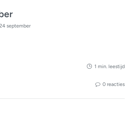
ber
 24 september
1 min. leestijd
0 reacties