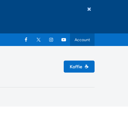
Account
Koffie
☕