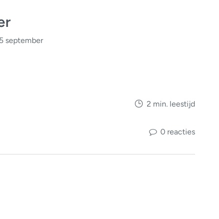
er
 5 september
2 min. leestijd
0 reacties