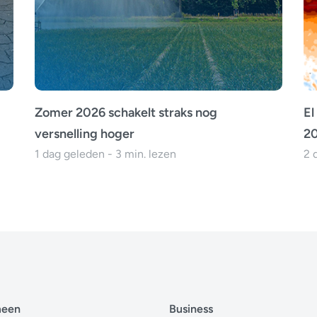
Zomer 2026 schakelt straks nog
El
versnelling hoger
20
1 dag geleden - 3 min. lezen
2 
meen
Business