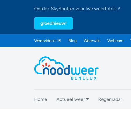
Ontdek SkySpotter voor live weerfoto's ⚡
gloednieuw!
Weervideo’s 🚨
Blog
Weerwiki
Webcam
Home
Actueel weer
Regenradar