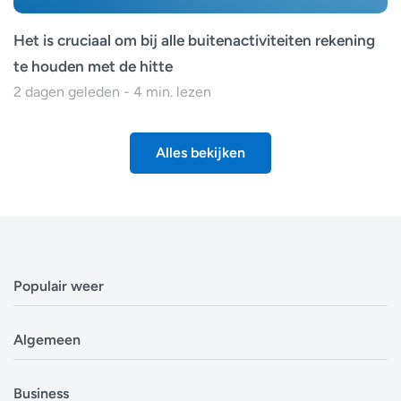
Het is cruciaal om bij alle buitenactiviteiten rekening
te houden met de hitte
2 dagen geleden - 4 min. lezen
Alles bekijken
Populair weer
Weerbericht Antwerpen
Algemeen
Weerbericht Brussel
Weerbericht Amsterdam
Veelgestelde vragen
Business
Weerbericht Eindhoven