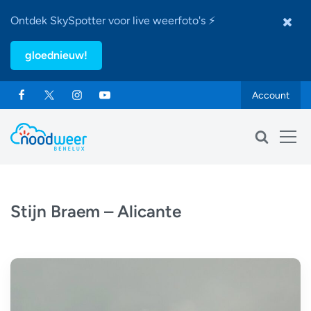
Ontdek SkySpotter voor live weerfoto's ⚡
gloednieuw!
Account
Stijn Braem – Alicante