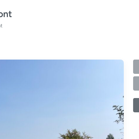
ont
nt