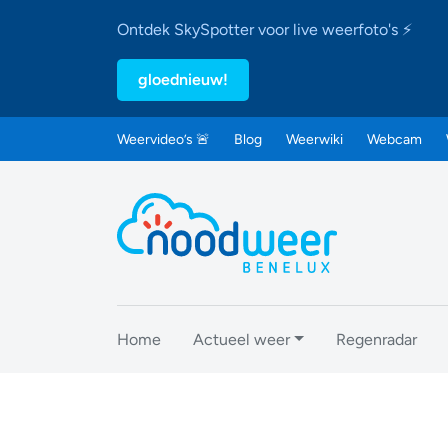
Ontdek SkySpotter voor live weerfoto's ⚡
gloednieuw!
Weervideo’s 🚨
Blog
Weerwiki
Webcam
Home
Actueel weer
Regenradar