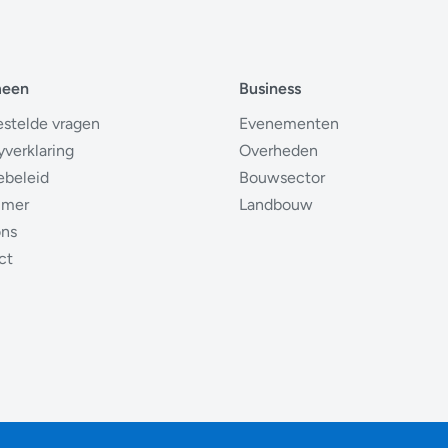
meen
Business
estelde vragen
Evenementen
yverklaring
Overheden
ebeleid
Bouwsector
imer
Landbouw
ons
ct