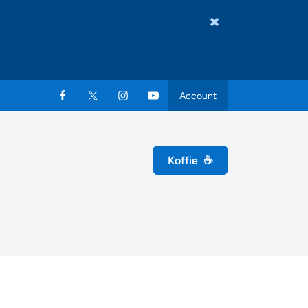
Account
Koffie
☕