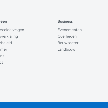
meen
Business
estelde vragen
Evenementen
yverklaring
Overheden
ebeleid
Bouwsector
imer
Landbouw
ons
ct