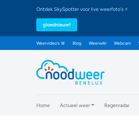
Ontdek SkySpotter voor live weerfoto's ⚡
gloednieuw!
Weervideo’s 🚨
Blog
Weerwiki
Webcam
Home
Actueel weer
Regenradar