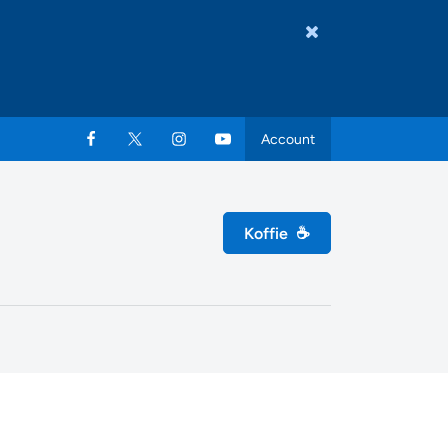
Account
Koffie
☕