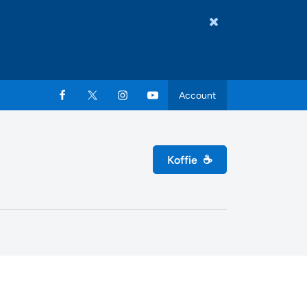
Account
Koffie
☕