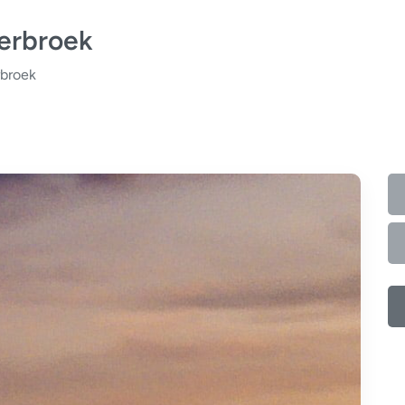
erbroek
broek