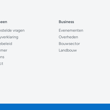
meen
Business
estelde vragen
Evenementen
yverklaring
Overheden
ebeleid
Bouwsector
imer
Landbouw
ons
ct