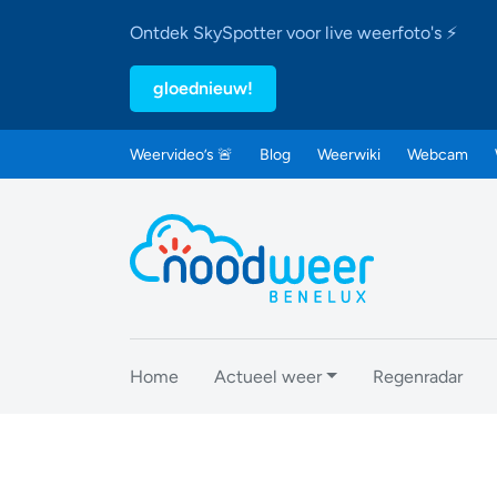
Ontdek SkySpotter voor live weerfoto's ⚡
gloednieuw!
Weervideo’s 🚨
Blog
Weerwiki
Webcam
Home
Actueel weer
Regenradar