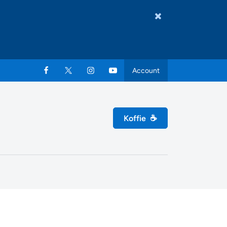
Account
Koffie
☕