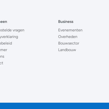
meen
Business
estelde vragen
Evenementen
yverklaring
Overheden
ebeleid
Bouwsector
imer
Landbouw
ons
ct