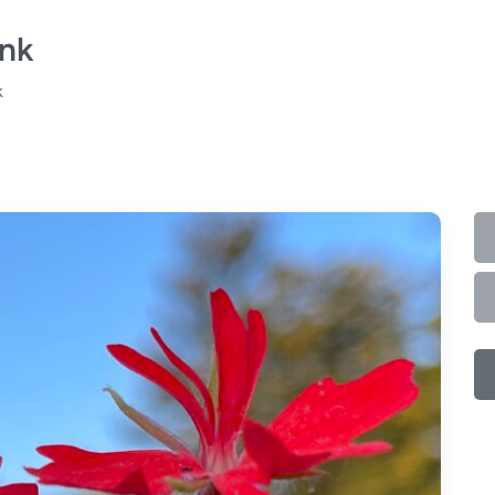
onk
k