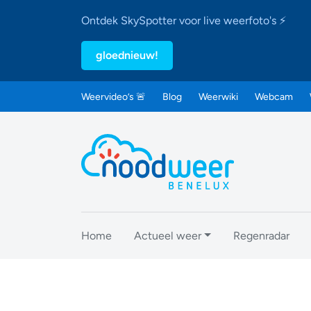
Ontdek SkySpotter voor live weerfoto's ⚡
gloednieuw!
Weervideo’s 🚨
Blog
Weerwiki
Webcam
Home
Actueel weer
Regenradar