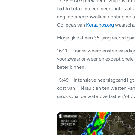
17:38 – De streek heeft volgens of
tijd. In totaal nu een neerslagtota
nog meer regenwolken richting de o
Collega’s van
Keraunos.org
waarschu
Mogelijk dat een 35-jarig record gaa
16:11 – Franse weerdiensten vaardig
voor zwaar onweer en exceptionele n
beter binnen!
15:49 – intensieve neerslagband ligt
oost van l’Hérault en ten westen 
grootschalige wateroverlast en/of o