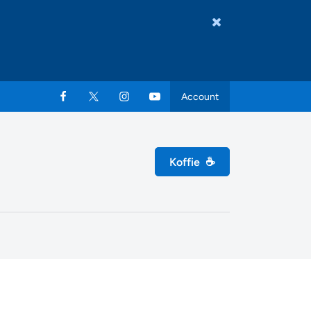
Account
Koffie
☕