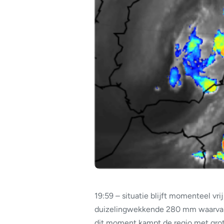
19:59 – situatie blijft momenteel vri
duizelingwekkende 280 mm waarvan
dit moment kampt de regio met grot