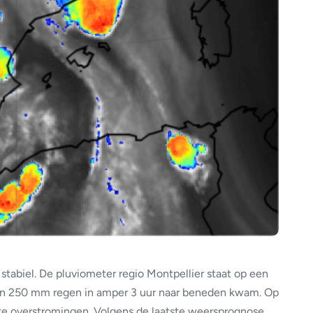
j stabiel. De pluviometer regio Montpellier staat op een
 250 mm regen in amper 3 uur naar beneden kwam. Op
e overstromingen. Volgens de laatste weersprognose