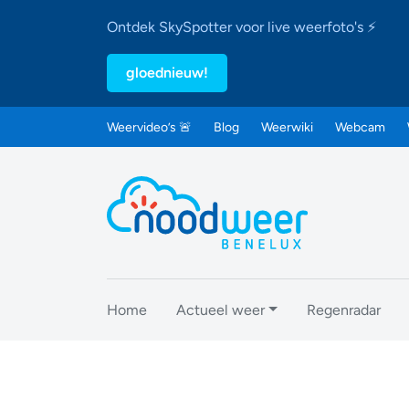
Ontdek SkySpotter voor live weerfoto's ⚡
gloednieuw!
Weervideo’s 🚨
Blog
Weerwiki
Webcam
Home
Actueel weer
Regenradar