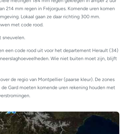
ficiële metingen 184 mm regen gekregen in amper 2 uur
al van 214 mm regen in Fréjorgues. Komende uren komen
mgeving. Lokaal gaan ze daar richting 300 mm.
wen met code rood.
t sneuvelen.
en een code rood uit voor het departement Herault (34)
eerslaghoeveelheden. Wie niet buiten moet zijn, blijft
 over de regio van Montpellier (paarse kleur). De zones
van de Gard moeten komende uren rekening houden met
verstromingen.