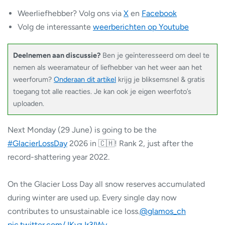
Weerliefhebber? Volg ons via
X
en
Facebook
Volg de interessante
weerberichten op Youtube
Deelnemen aan discussie?
Ben je geïnteresseerd om deel te
nemen als weeramateur of liefhebber van het weer aan het
weerforum?
Onderaan dit artikel
krijg je bliksemsnel & gratis
toegang tot alle reacties. Je kan ook je eigen weerfoto’s
uploaden.
Next Monday (29 June) is going to be the
#GlacierLossDay
2026 in 🇨🇭! Rank 2, just after the
record-shattering year 2022.
On the Glacier Loss Day all snow reserves accumulated
during winter are used up. Every single day now
contributes to unsustainable ice loss.
@glamos_ch
pic.twitter.com/JKyzJr3IWy