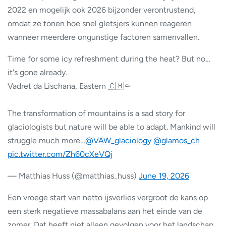
2022 en mogelijk ook 2026 bijzonder verontrustend,
omdat ze tonen hoe snel gletsjers kunnen reageren
wanneer meerdere ongunstige factoren samenvallen.
Time for some icy refreshment during the heat? But no…
it's gone already.
Vadret da Lischana, Eastern 🇨🇭⚰️
The transformation of mountains is a sad story for
glaciologists but nature will be able to adapt. Mankind will
struggle much more…
@VAW_glaciology
@glamos_ch
pic.twitter.com/Zh60cXeVQj
— Matthias Huss (@matthias_huss)
June 19, 2026
Een vroege start van netto ijsverlies vergroot de kans op
een sterk negatieve massabalans aan het einde van de
zomer. Dat heeft niet alleen gevolgen voor het landschap,